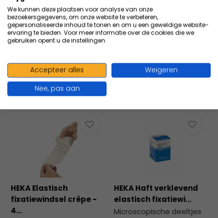
We kunnen deze plaatsen voor analyse van onze
HEKA Haft verklevend
HEKA Haft verklevend
bezoekersgegevens, om onze website te verbeteren,
elastisch fixatiewindsel
elastisch fixatiewindsel -
gepersonaliseerde inhoud te tonen en om u een geweldige website-
ervaring te bieden. Voor meer informatie over de cookies die we
is...
...
gebruiken opent u de instellingen.
8,87
Excl. btw
8,83
Excl. btw
9,67
Incl. btw
9,63
Incl. btw
Accepteer alles
Weigeren
Nee, pas aan
Vergelijk
Vergelijk
HEKA Elastisch
HEKA Haft verklevend
fixatiewindsel crêpe -
elastisch fixatiewi...
4...
Microscopische deeltjes