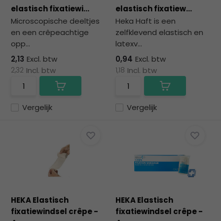
na
elastisch fixatiewi...
elastisch fixatiew...
he
Microscopische deeltjes
Heka Haft is een
ge
en een crêpeachtige
zelfklevend elastisch en
zoe
opp...
latexv...
te
ga
2,13
Excl. btw
0,94
Excl. btw
Als
2,32
Incl. btw
1,18
Incl. btw
u
me
aa
Vergelijk
Vergelijk
wer
kun
u
to
en
sw
geb
HEKA Elastisch
HEKA Elastisch
fixatiewindsel crêpe -
fixatiewindsel crêpe -