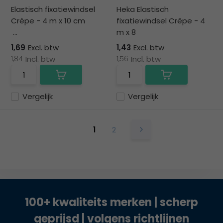
Elastisch fixatiewindsel
Heka Elastisch
Crèpe - 4 m x 10 cm
fixatiewindsel Crêpe - 4
...
m x 8
1,69
Excl. btw
1,43
Excl. btw
1,84
Incl. btw
1,56
Incl. btw
Vergelijk
Vergelijk
1
2
100+ kwaliteits merken | scherp
geprijsd | volgens richtlijnen