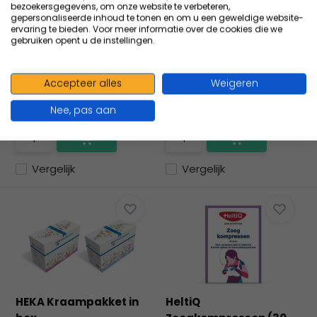
bezoekersgegevens, om onze website te verbeteren,
HEKA Hekura celstof
AfterBite KIDS 20 ml
gepersonaliseerde inhoud te tonen en om u een geweldige website-
onderleggers small -...
AfterBites Kids is een
ervaring te bieden. Voor meer informatie over de cookies die we
gebruiken opent u de instellingen.
- met 7 lagen voor extra
verkoelende,
bedbescherming - set
verzorgende ...
pe...
Accepteer alles
Weigeren
7,19
Excl. btw
6,84
Excl. btw
Nee, pas aan
7,84
Incl. btw
8,28
Incl. btw
Vergelijk
Vergelijk
HEKA Kraampakket in
HeltiQ