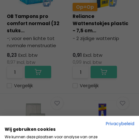
Op=Op
OB Tampons pro
Reliance
comfort normaal (32
Wattenstokjes plastic
stuks...
- 7,5 cm...
-; voor een lichte tot
- 2 zijdige wattentip
normale menstruatie
8,23
Excl. btw
0,91
Excl. btw
8,97
Incl. btw
0,99
Incl. btw
Vergelijk
Vergelijk
Privacybeleid
Wij gebruiken cookies
We kunnen deze plaatsen voor analyse van onze