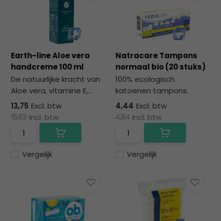
na
he
ge
zoe
te
Earth-line Aloe vera
Natracare Tampons
ga
handcreme 100 ml
normaal bio (20 stuks)
Als
De natuurlijke kracht van
100% ecologisch
u
Aloe vera, vitamine E,...
katoenen tampons.
me
aa
13,75
Excl. btw
4,44
Excl. btw
wer
16,63
Incl. btw
4,84
Incl. btw
kun
u
to
Vergelijk
Vergelijk
en
sw
geb