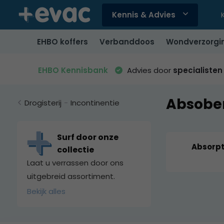
Kennis & Advies
Gebruik
de
EHBO koffers
Verbanddoos
Wondverzorgi
pijltjes
op
en
EHBO Kennisbank
Advies door
specialisten
neer
om
Absober
een
Drogisterij
-
Incontinentie
beschikbaar
resultaat
te
Surf door onze
selecteren.
Absorpt
collectie
Druk
Laat u verrassen door ons
op
uitgebreid assortiment.
Enter
Bekijk alles
om
naar
het