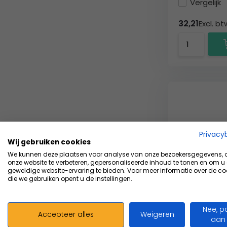
Vergelijk
32,21
Excl. bt
Privacy
Wij gebruiken cookies
We kunnen deze plaatsen voor analyse van onze bezoekersgegevens,
onze website te verbeteren, gepersonaliseerde inhoud te tonen en om u
geweldige website-ervaring te bieden. Voor meer informatie over de co
die we gebruiken opent u de instellingen.
Attends Sli
Attends Slip 
Nee, p
Accepteer alles
Weigeren
een driedelig.
aan