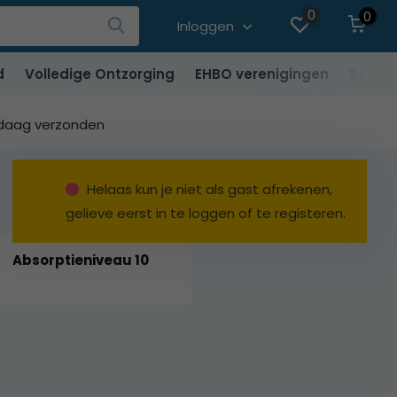
0
0
Inloggen
d
Volledige Ontzorging
EHBO verenigingen
SALE
ndaag verzonden
Helaas kun je niet als gast afrekenen,
gelieve eerst in te loggen of te registeren.
Absorptieniveau 10