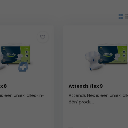
x 8
Attends Flex 9
is een uniek 'alles-in-
Attends Flex is een uniek 'al
één' produ...