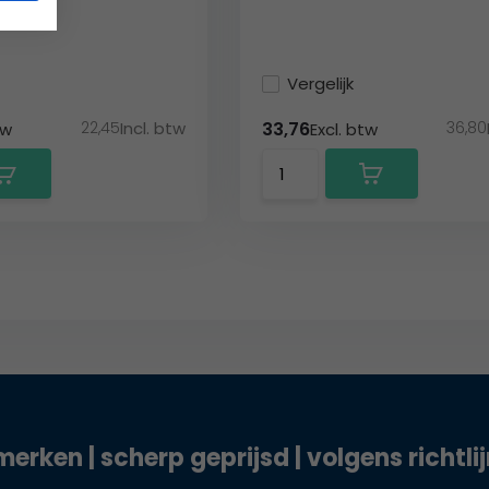
Vergelijk
22,45
Incl. btw
36,80
33,76
tw
Excl. btw
merken | scherp geprijsd | volgens richtli