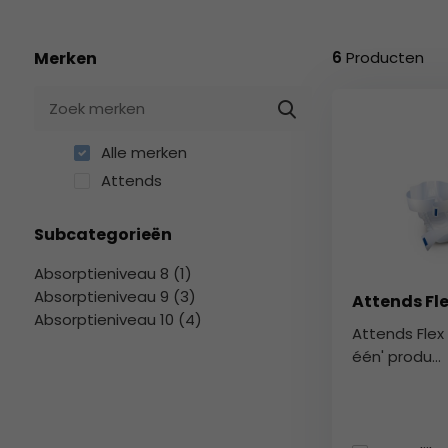
geselecteerde
zoekresultaat
te
Merken
6
Producten
gaan.
Als
u
met
Alle merken
aanraaktoetsen
Attends
werkt,
kunt
Subcategorieën
u
touch-
Absorptieniveau 8 (1)
en
Absorptieniveau 9 (3)
Attends Fle
swipetekens
Absorptieniveau 10 (4)
gebruiken.
Attends Flex 
één' produ...