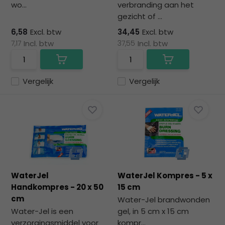
wo...
verbranding aan het
gezicht of ...
6,58
Excl. btw
34,45
Excl. btw
7,17
Incl. btw
37,55
Incl. btw
Vergelijk
Vergelijk
WaterJel
WaterJel Kompres - 5 x
Handkompres - 20 x 50
15 cm
cm
Water-Jel brandwonden
Water-Jel is een
gel, in 5 cm x 15 cm
verzorgingsmiddel voor
kompr...