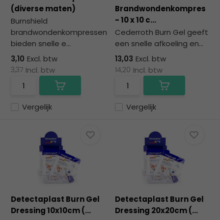
na
(diverse maten)
Brandwondenkompres
he
- 10 x 10 c...
Burnshield
ge
brandwondenkompressen
Cederroth Burn Gel geeft
zoe
bieden snelle e...
een snelle afkoeling en...
te
ga
3,10
Excl. btw
13,03
Excl. btw
Als
3,37
Incl. btw
14,20
Incl. btw
u
me
aa
Vergelijk
Vergelijk
wer
kun
u
to
en
sw
geb
Detectaplast Burn Gel
Detectaplast Burn Gel
Dressing 10x10cm (...
Dressing 20x20cm (...