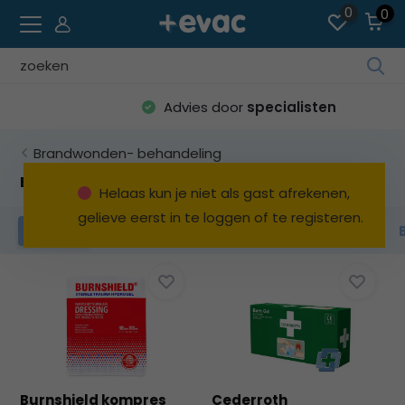
0
0
Geb
de
Advies door
specialisten
pijl
op
Brandwonden- behandeling
en
ne
Brandwonden gaas / -kompres
Helaas kun je niet als gast afrekenen,
o
gelieve eerst in te loggen of te registeren.
ee
Behandelsets
Brandwondengel
Filters
be
res
te
sel
Dru
op
Ent
o
Burnshield kompres
Cederroth