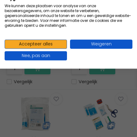
Start de keuzehulp
We kunnen deze plaatsen voor analyse van onze
HEKA Multi flex
HEKA Multi flex
bezoekersgegevens, om onze website te verbeteren,
organizer - module
organizer - module
gepersonaliseerde inhoud te tonen en om u een geweldige website-
schaa...
verst...
ervaring te bieden. Voor meer informatie over de cookies die we
gebruiken opent u de instellingen.
Module 'Schaaf- en
Module 'Verstuikingen &
Brandwonden' bevat
Kneuzingen' is ontwikke...
alles voor...
Accepteer alles
Weigeren
8,53
Excl. btw
11,37
Excl. btw
Nee, pas aan
9,30
Incl. btw
12,40
Incl. btw
Vergelijk
Vergelijk