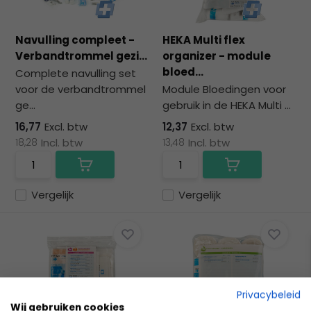
Navulling compleet -
HEKA Multi flex
Verbandtrommel gezi...
organizer - module
bloed...
Complete navulling set
voor de verbandtrommel
Module Bloedingen voor
ge...
gebruik in de HEKA Multi ...
16,77
Excl. btw
12,37
Excl. btw
18,28
Incl. btw
13,48
Incl. btw
Vergelijk
Vergelijk
Privacybeleid
Wij gebruiken cookies