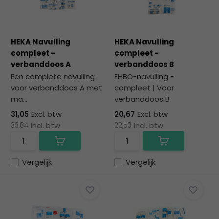
na
he
ge
zoe
HEKA Navulling
HEKA Navulling
te
compleet -
compleet -
ga
verbanddoos A
verbanddoos B
Als
Een complete navulling
EHBO-navulling -
u
voor verbanddoos A met
compleet | Voor
me
ma...
verbanddoos B
aa
wer
31,05
Excl. btw
20,67
Excl. btw
kun
33,84
Incl. btw
22,53
Incl. btw
u
to
en
Vergelijk
Vergelijk
sw
geb