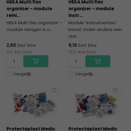
HEKA Multi flex
HEKA Multi flex
organizer - module
organizer - module
reini...
instr...
HEKA Multi flex organizer -
Module 'Instrumenten'
module reinigen is o...
bevat onder andere een
red...
2,86
Excl. btw
9,19
Excl. btw
3,12
Incl. btw
10,01
Incl. btw
Vergelijk
Vergelijk
Protectaplast Medic
Protectaplast Medic