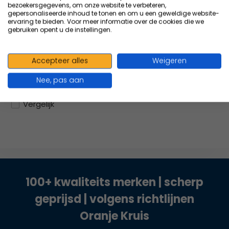
softfo...
bezoekersgegevens, om onze website te verbeteren,
gepersonaliseerde inhoud te tonen en om u een geweldige website-
De Cedrroth
ervaring te bieden. Voor meer informatie over de cookies die we
eerstehulpstation is de
gebruiken opent u de instellingen.
complete eer...
247,33
Excl. btw
Accepteer alles
Weigeren
269,59
Incl. btw
Nee, pas aan
Vergelijk
100+ kwaliteits merken | scherp
geprijsd | volgens richtlijnen
Oranje Kruis