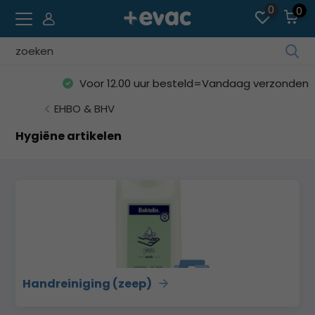
0
0
Geb
de
Voor 12.00 uur besteld=Vandaag verzonden
pijl
op
EHBO & BHV
en
Hygiëne artikelen
ne
o
ee
be
res
te
sel
Dru
op
Handreiniging (zeep)
Ent
o