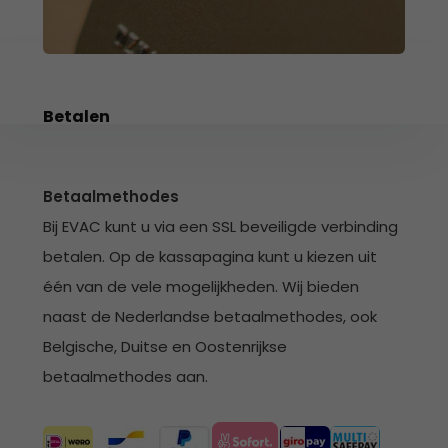
na
he
ge
zoe
te
Betalen
ga
Als
u
me
Betaalmethodes
aa
Bij EVAC kunt u via een SSL beveiligde verbinding
wer
kun
betalen. Op de kassapagina kunt u kiezen uit
u
één van de vele mogelijkheden. Wij bieden
to
naast de Nederlandse betaalmethodes, ook
en
Belgische, Duitse en Oostenrijkse
sw
geb
betaalmethodes aan.