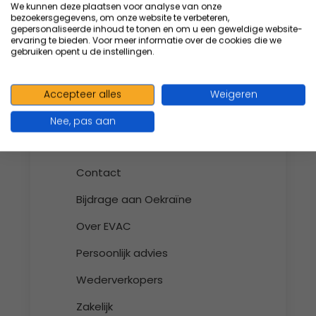
Controleer eerst of de betaling niet alsnog is
We kunnen deze plaatsen voor analyse van onze
bezoekersgegevens, om onze website te verbeteren,
afgeschreven van uw rekening. Is dit niet het
gepersonaliseerde inhoud te tonen en om u een geweldige website-
ervaring te bieden. Voor meer informatie over de cookies die we
geval, controleer dan of alle gegevens correct
gebruiken opent u de instellingen.
zijn ingevuld. Mocht de betaling niet lukken,
neem dan contact op met onze klantenservice.
Accepteer alles
Weigeren
Nee, pas aan
Klantenservice
Contact
Bijdrage aan Oekraïne
Over EVAC
Persoonlijk advies
Wederverkopers
Zakelijk