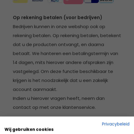
Op rekening betalen (voor bedrijven)
Bedrijven kunnen in onze webshop ook op
rekening betalen. Op rekening betalen, betekent
dat u de producten ontvangt, en daarna
betaalt. We hanteren een betalingstermijn van
14 dagen, mits hierover andere afspraken zijn
vastgelegd. Om deze functie beschikbaar te
krijgen is het noodzakelijk dat u een zakelijk
account aanmaakt.
Indien u hierover vragen heeft, neem dan
contact op met onze klantenservice.
Privacybeleid
Mislukte / geweigerde betaling
Wij gebruiken cookies