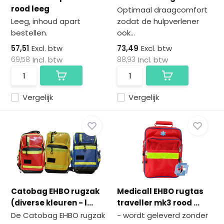
na
rood leeg
Optimaal draagcomfort
he
Leeg, inhoud apart
zodat de hulpverlener
ge
bestellen.
ook...
zoe
te
57,51
Excl. btw
73,49
Excl. btw
ga
69,58
Incl. btw
88,93
Incl. btw
Als
u
me
Vergelijk
Vergelijk
aa
wer
kun
u
to
en
sw
geb
Catobag EHBO rugzak
Medicall EHBO rugtas
(diverse kleuren - l...
traveller mk3 rood ...
De Catobag EHBO rugzak
- wordt geleverd zonder