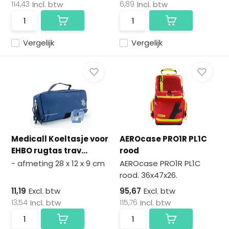
114,43
Incl. btw
6,89
Incl. btw
Vergelijk
Vergelijk
Medicall Koeltasje voor
AEROcase PRO1R PL1C
EHBO rugtas trav...
rood
- afmeting 28 x 12 x 9 cm
AEROcase PRO1R PL1C
rood. 36x47x26.
11,19
Excl. btw
95,67
Excl. btw
13,54
Incl. btw
115,76
Incl. btw