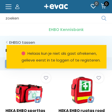
0
0
Geb
de
den
EHBO Kennisbank
pijl
op
EHBSO tassen
en
ne
Leeg
Helaas kun je niet als gast afrekenen,
o
gelieve eerst in te loggen of te registeren.
ee
Leeg
Gevuld
Filters
be
res
te
sel
Dru
op
Ent
o
HEKA EHBO sporttas
HEKA EHBO rugtas rood