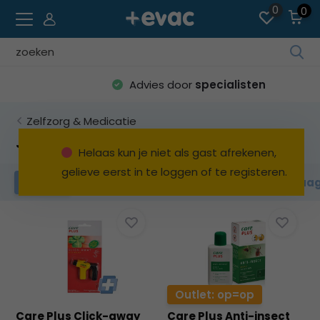
0
0
Geb
de
Advies door
specialisten
pijl
op
Zelfzorg & Medicatie
en
ne
Jeuk
Helaas kun je niet als gast afrekenen,
o
gelieve eerst in te loggen of te registeren.
ee
Pijn
Jeuk
Neus
Keel
Maa
Filters
be
res
te
sel
Dru
op
Ent
Outlet: op=op
o
Care Plus Click-away
Care Plus Anti-insect