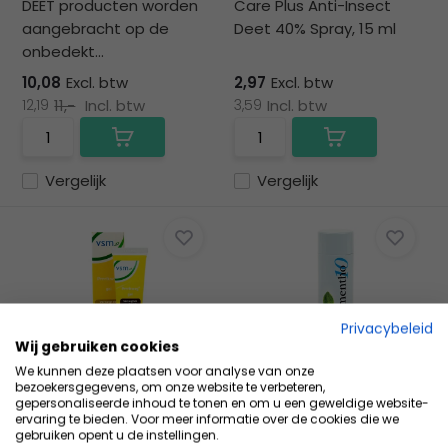
DEET producten worden
Care Plus Anti-Insect
aangebracht op de
Deet 40% Spray, 15 ml
onbedekt...
10,08
Excl. btw
2,97
Excl. btw
12,19
11,-
Incl. btw
3,59
Incl. btw
Vergelijk
Vergelijk
Privacybeleid
Wij gebruiken cookies
VSM Prikweg gel 20 gr
Mentho Talkpoeder 75
We kunnen deze plaatsen voor analyse van onze
bezoekersgegevens, om onze website te verbeteren,
g
Prrrikweg gel is een
gepersonaliseerde inhoud te tonen en om u een geweldige website-
homeopathisch
Zuivere talkpoeder voor
ervaring te bieden. Voor meer informatie over de cookies die we
gebruiken opent u de instellingen.
geneesmiddel ...
dagelijks gebruik. Te ge...