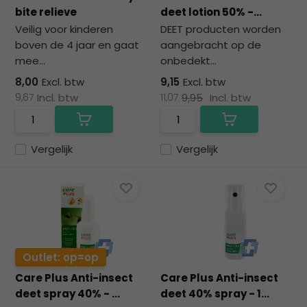
na
bite relieve
deet lotion 50% -...
he
Veilig voor kinderen
DEET producten worden
ge
boven de 4 jaar en gaat
aangebracht op de
zoe
mee...
onbedekt...
te
ga
8,00
Excl. btw
9,15
Excl. btw
Als
9,67
Incl. btw
11,07
9,95
Incl. btw
u
me
aa
Vergelijk
Vergelijk
wer
kun
u
to
en
sw
geb
Outlet: op=op
Care Plus Anti-insect
Care Plus Anti-insect
deet spray 40% - ...
deet 40% spray - 1...