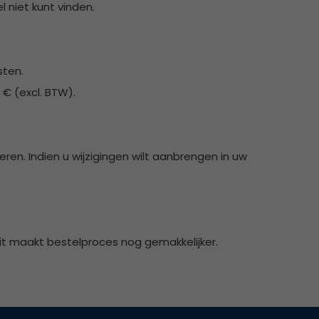
 niet kunt vinden.
sten.
 € (excl. BTW).
leren. Indien u wijzigingen wilt aanbrengen in uw
.
it maakt bestelproces nog gemakkelijker.