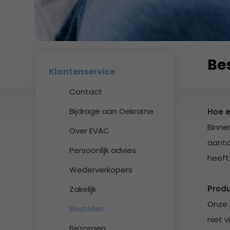
geselecteerde
zoekresultaat
te
gaan.
Als
Be
u
Klantenservice
met
aanraaktoetsen
Contact
werkt,
kunt
Bijdrage aan Oekraïne
Hoe e
u
Binne
Over EVAC
touch-
aanta
en
Persoonlijk advies
swipetekens
heeft
gebruiken.
Wederverkopers
Produ
Zakelijk
Onze 
Bestellen
niet 
Bezorgen