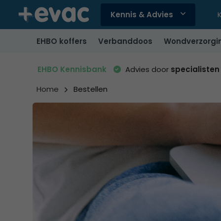
Kennis & Advies
Gebruik
de
EHBO koffers
Verbanddoos
Wondverzorgi
pijltjes
op
en
EHBO Kennisbank
Advies door
specialisten
neer
om
Home
Bestellen
een
beschikbaar
resultaat
te
selecteren.
Druk
op
Enter
om
naar
het