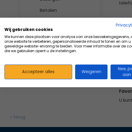
telef
Betalen
Inclu
Retourneren
Privacy
Alle 
Wij gebruiken cookies
Algemene
We kunnen deze plaatsen voor analyse van onze bezoekersgegevens,
U kun
voorwaarden
onze website te verbeteren, gepersonaliseerde inhoud te tonen en om u
geweldige website-ervaring te bieden. Voor meer informatie over de co
die we gebruiken opent u de instellingen.
Privacy verklaring
Beste
Medical Device
Het is
Nee, p
Regulation
Accepteer alles
Weigeren
order
aan
Favor
U kun
« terug