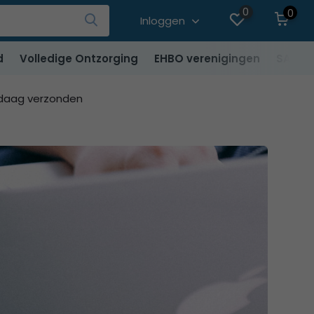
0
0
Inloggen
d
Volledige Ontzorging
EHBO verenigingen
SALE
ndaag verzonden