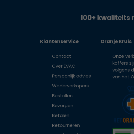
100+ kwaliteits 
Klantenservice
Oranje Kruis
Contact
Onze ver
koffers z
Over EVAC
volgens d
Persoonlijk advies
van het Or
Wederverkopers
Bestellen
Bezorgen
Betalen
Retourneren