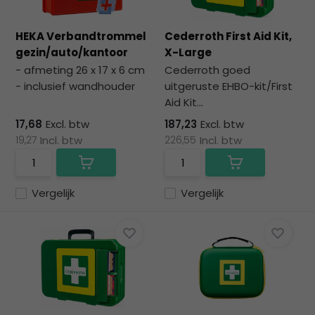
HEKA Verbandtrommel
Cederroth First Aid Kit,
gezin/auto/kantoor
X-Large
- afmeting 26 x 17 x 6 cm
Cederroth goed
- inclusief wandhouder
uitgeruste EHBO-kit/First
Aid Kit...
17,68
Excl. btw
187,23
Excl. btw
19,27
Incl. btw
226,55
Incl. btw
Vergelijk
Vergelijk