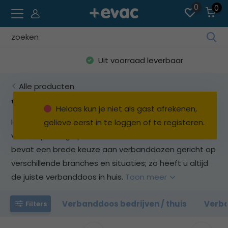
0
0
Geb
de
Uit voorraad leverbaar
pijl
op
Alle producten
en
ne
Verbanddoos
Helaas kun je niet als gast afrekenen,
o
Iedere branche heeft andere behoeftes. Dit is ook
gelieve eerst in te loggen of te registeren.
ee
van toepassing op verbanddozen. Ons assortiment
be
res
bevat een brede keuze aan verbanddozen gericht op
te
verschillende branches en situaties; zo heeft u altijd
sel
de juiste verbanddoos in huis.
Toon meer
Dru
op
Verbanddoos bedrijven / thuis
Verb
Filters
Ent
o