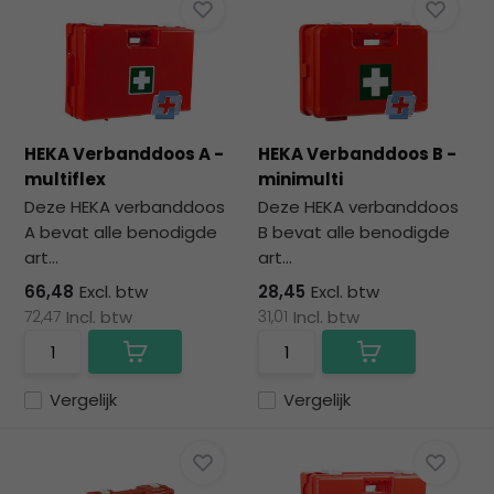
na
he
ge
zoe
te
ga
HEKA Verbanddoos A -
HEKA Verbanddoos B -
Als
multiflex
minimulti
u
me
Deze HEKA verbanddoos
Deze HEKA verbanddoos
aa
A bevat alle benodigde
B bevat alle benodigde
wer
art...
art...
kun
66,48
Excl. btw
28,45
Excl. btw
u
72,47
Incl. btw
31,01
Incl. btw
to
en
sw
Vergelijk
Vergelijk
geb