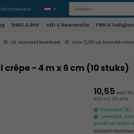
Klantenservice
ng
EHBO & BHV
AED & Reanimatie
PBM & Veilighei
Uit voorraad leverbaar
Voor 12.00 uur besteld=Va
l crêpe - 4 m x 6 cm (10 stuks)
k
10,55
excl. 9
11,50 incl. 9% BTW
Voorraad (6)
Levertijd: Va
wordt uw order m
Elastisch fixatiew