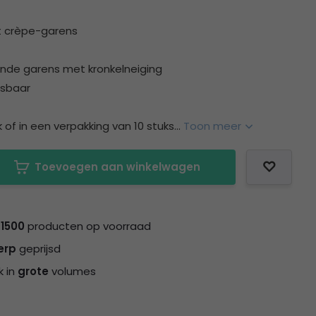
it crèpe-garens
ende garens met kronkelneiging
sbaar
 of in een verpakking van 10 stuks...
Toon meer
Toevoegen aan winkelwagen
n
1500
producten op voorraad
erp
geprijsd
k in
grote
volumes