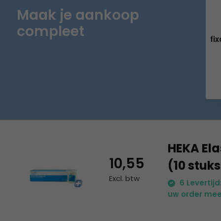
Maak je aankoop
compleet
fi
HEKA Ela
10,55
(10 stuks
Excl. btw
6 Levertij
uw order mee