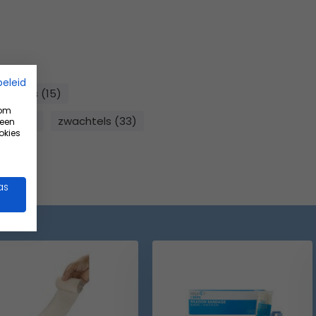
beleid
achtels (15)
 om
ls (42)
zwachtels (33)
 een
okies
as