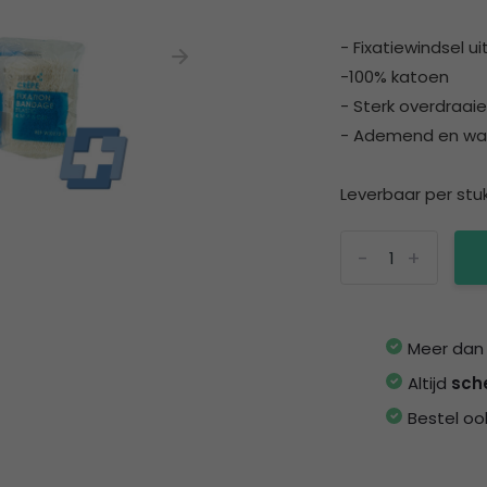
- Fixatiewindsel u
-100% katoen
- Sterk overdraai
- Ademend en wa
Leverbaar per stuk
-
+
Meer da
Altijd
sch
Bestel oo