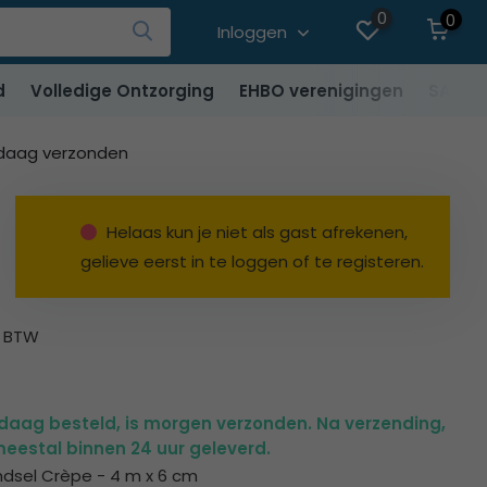
0
0
Inloggen
d
Volledige Ontzorging
EHBO verenigingen
SALE
ndaag verzonden
Helaas kun je niet als gast afrekenen,
gelieve eerst in te loggen of te registeren.
% BTW
ndaag besteld, is morgen verzonden. Na verzending,
eestal binnen 24 uur geleverd.
indsel Crèpe - 4 m x 6 cm