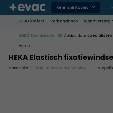
Kennis & Advies
Gebruik
de
EHBO koffers
Verbanddoos
Wondverzorgi
pijltjes
op
en
EHBO Kennisbank
Advies door
specialisten
neer
om
Home
een
HEKA Elastisch fixatiewindse
beschikbaar
resultaat
Merk:
Heka
Bekijk alles Wondverzorging
Vergelij
te
selecteren.
Druk
op
Enter
om
naar
het