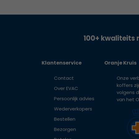
100+ kwaliteits 
Klantenservice
Oranje Kruis
Contact
Onze ver
koffers z
Over EVAC
volgens d
Persoonlijk advies
van het Or
Wederverkopers
Bestellen
Bezorgen