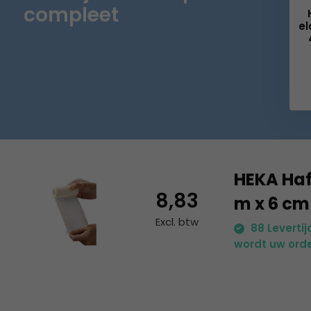
compleet
el
HEKA Haf
8,83
m x 6 cm
Excl. btw
88 Leverti
wordt uw orde