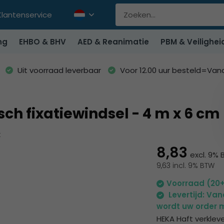
Klantenservice
ng
EHBO & BHV
AED & Reanimatie
PBM & Veilighei
Uit voorraad leverbaar
Voor 12.00 uur besteld=Va
ch fixatiewindsel - 4 m x 6 cm 
k
8,83
excl. 9%
9,63 incl. 9% BTW
Voorraad (20
Levertijd: Va
wordt uw order m
HEKA Haft verkleve