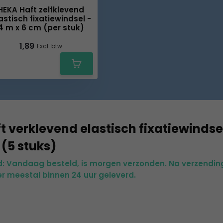
HEKA Haft zelfklevend
astisch fixatiewindsel -
4 m x 6 cm (per stuk)
1,89
Excl. btw
t verklevend elastisch fixatiewindsel
 (5 stuks)
jd: Vandaag besteld, is morgen verzonden. Na verzendin
r meestal binnen 24 uur geleverd.