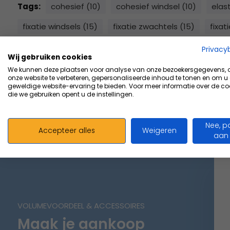
Tags:
cohesief (10)
cohesief windsel (10)
elast
fixatie windsels (15)
fixatie zwachtels (15)
fixat
fixatiezwachtels (15)
verklevend (10)
verklevend
Privacy
Wij gebruiken cookies
windsels (42)
zelfklevend (10)
zwachtels (33)
We kunnen deze plaatsen voor analyse van onze bezoekersgegevens,
onze website te verbeteren, gepersonaliseerde inhoud te tonen en om u
geweldige website-ervaring te bieden. Voor meer informatie over de co
die we gebruiken opent u de instellingen.
Nee, p
Accepteer alles
Weigeren
aan
VOLUMEVOORDEEL & ACCESSOIRES
Maak je aankoop