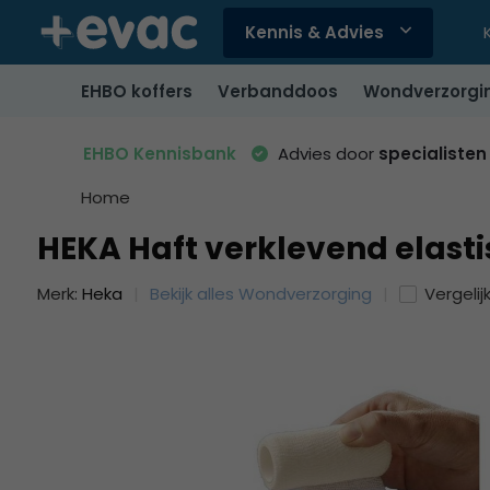
Kennis & Advies
Gebruik
de
EHBO koffers
Verbanddoos
Wondverzorgi
pijltjes
op
en
EHBO Kennisbank
Advies door
specialisten
neer
om
Home
een
HEKA Haft verklevend elastis
beschikbaar
resultaat
Merk:
Heka
Bekijk alles Wondverzorging
Vergelij
te
selecteren.
Druk
op
Enter
om
naar
het