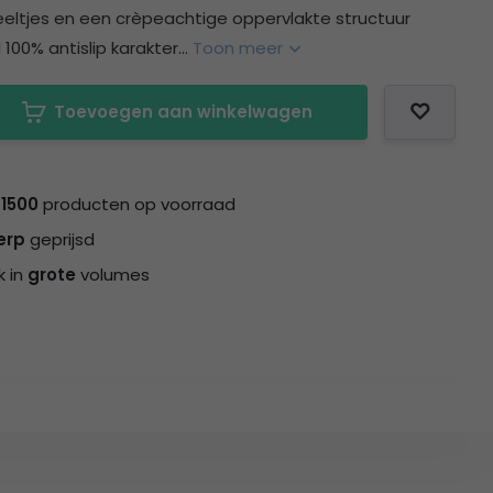
eltjes en een crèpeachtige oppervlakte structuur
100% antislip karakter...
Toon meer
Toevoegen aan winkelwagen
n
1500
producten op voorraad
erp
geprijsd
k in
grote
volumes