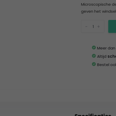
Microscopische de
geven het windsel 
-
+
Meer da
Altijd
sch
Bestel oo