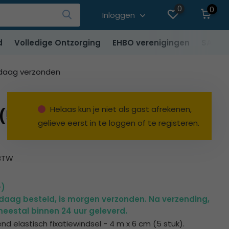
0
0
Inloggen
d
Volledige Ontzorging
EHBO verenigingen
SALE
ndaag verzonden
Helaas kun je niet als gast afrekenen,
(5 stuks)
gelieve eerst in te loggen of te registeren.
 BTW
+)
ndaag besteld, is morgen verzonden. Na verzending,
eestal binnen 24 uur geleverd.
nd elastisch fixatiewindsel - 4 m x 6 cm (5 stuk).