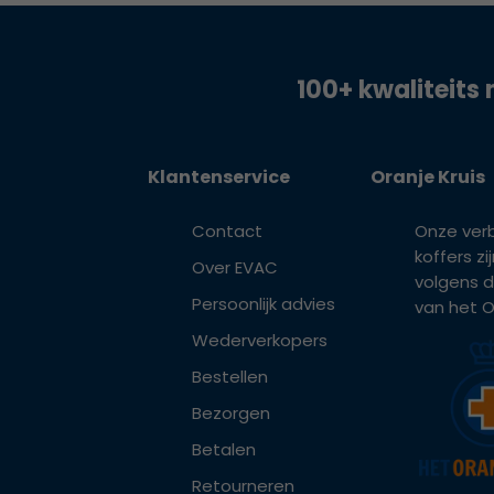
100+ kwaliteits 
Klantenservice
Oranje Kruis
Contact
Onze ver
koffers z
Over EVAC
volgens d
Persoonlijk advies
van het Or
Wederverkopers
Bestellen
Bezorgen
Betalen
Retourneren