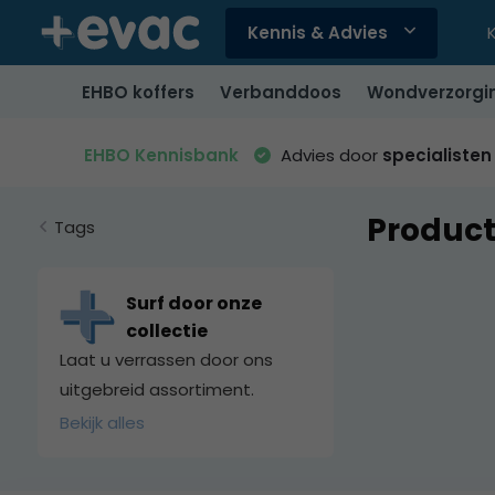
Kennis & Advies
Gebruik
de
EHBO koffers
Verbanddoos
Wondverzorgi
pijltjes
op
en
EHBO Kennisbank
Advies door
specialisten
neer
om
Produc
een
Tags
beschikbaar
resultaat
te
Surf door onze
selecteren.
collectie
Druk
Laat u verrassen door ons
op
uitgebreid assortiment.
Enter
Bekijk alles
om
naar
het