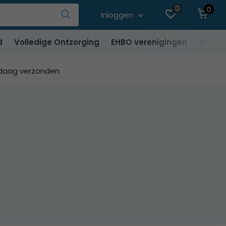
0
0
Inloggen
d
Volledige Ontzorging
EHBO verenigingen
SALE
ndaag verzonden