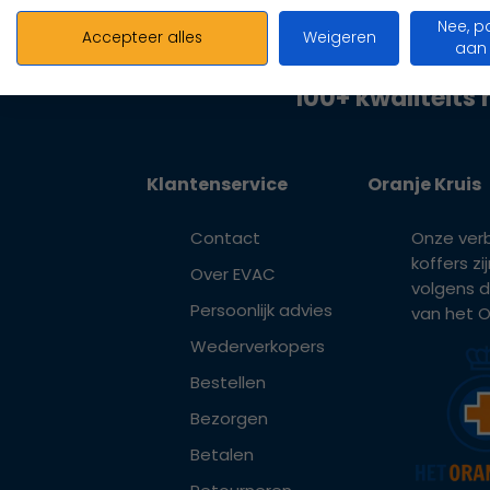
Nee, p
Accepteer alles
Weigeren
aan
100+ kwaliteits 
Klantenservice
Oranje Kruis
Contact
Onze ver
koffers z
Over EVAC
volgens d
Persoonlijk advies
van het Or
Wederverkopers
Bestellen
Bezorgen
Betalen