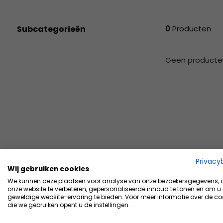
geselecteerde
zoekresultaat
te
Subcategorieën
0
Producten
gaan.
Als
u
Geen producten
met
aanraaktoetsen
werkt,
kunt
u
touch-
en
swipetekens
Privacy
gebruiken.
Wij gebruiken cookies
We kunnen deze plaatsen voor analyse van onze bezoekersgegevens,
onze website te verbeteren, gepersonaliseerde inhoud te tonen en om u
geweldige website-ervaring te bieden. Voor meer informatie over de co
die we gebruiken opent u de instellingen.