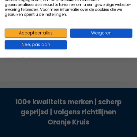
Opblaasbare massage
gepersonaliseerde inhoud te tonen en om u een geweldige website-
rollers zijn perfect voor
ervaring te bieden. Voor meer informatie over de cookies die we
gebruiken opent u de instellingen.
ma...
19,05
Excl. btw
23,05
19,49
Incl. btw
Accepteer alles
Weigeren
Nee, pas aan
Vergelijk
100+ kwaliteits merken | scherp
geprijsd | volgens richtlijnen
Oranje Kruis