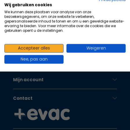
100+ kwaliteits merken | scherp
na
Wij gebruiken cookies
he
geprijsd | volgens richtlijnen
We kunnen deze plaatsen voor analyse van onze
ge
bezoekersgegevens, om onze website te verbeteren,
Oranje Kruis
zoe
gepersonaliseerde inhoud te tonen en om u een geweldige website-
ervaring te bieden. Voor meer informatie over de cookies die we
te
gebruiken opent u de instellingen.
ga
Als
Klantenservice
u
Accepteer alles
Weigeren
me
Nee, pas aan
aa
Oranje Kruis
wer
kun
Mijn account
u
to
en
Contact
sw
geb