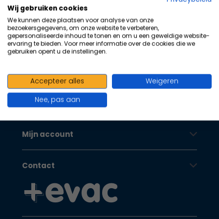
100+ kwaliteits merken | scherp
na
Wij gebruiken cookies
he
geprijsd | volgens richtlijnen
We kunnen deze plaatsen voor analyse van onze
ge
bezoekersgegevens, om onze website te verbeteren,
Oranje Kruis
zoe
gepersonaliseerde inhoud te tonen en om u een geweldige website-
ervaring te bieden. Voor meer informatie over de cookies die we
te
gebruiken opent u de instellingen.
ga
Als
Klantenservice
u
Accepteer alles
Weigeren
me
Nee, pas aan
aa
Oranje Kruis
wer
kun
Mijn account
u
to
en
Contact
sw
geb