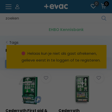
0
0
Geb
de
den
EHBO Kennisbank
pijl
op
Tags
en
ne
Producten getagd met eerste hulp station
Helaas kun je niet als gast afrekenen,
o
gelieve eerst in te loggen of te registeren.
ee
Filters
be
res
te
sel
Dru
op
Ent
o
Cederroth First aid &
Cederroth