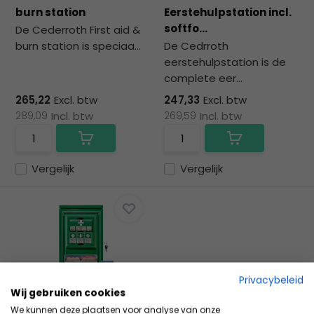
na
burn station
Eerstehulpstation incl.
he
softfo...
De Cederroth First aid &
ge
burn station is speciaa...
De Cedrroth
zoe
eerstehulpstation is de
te
complete eer...
ga
Als
265,22
Excl. btw
247,33
Excl. btw
u
289,09
Incl. btw
269,59
Incl. btw
me
aa
wer
Vergelijk
Vergelijk
kun
u
to
en
sw
geb
Privacybeleid
Wij gebruiken cookies
Cederroth Mini eerste
We kunnen deze plaatsen voor analyse van onze