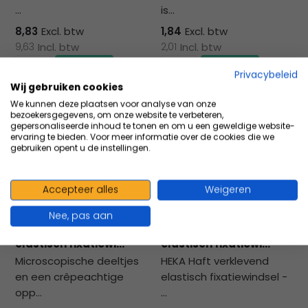
...
is...
8,83
Excl. btw
1,84
Excl. btw
9,63
Incl. btw
2,01
Incl. btw
Privacybeleid
Wij gebruiken cookies
Vergelijk
Vergelijk
We kunnen deze plaatsen voor analyse van onze
bezoekersgegevens, om onze website te verbeteren,
gepersonaliseerde inhoud te tonen en om u een geweldige website-
ervaring te bieden. Voor meer informatie over de cookies die we
gebruiken opent u de instellingen.
Accepteer alles
Weigeren
Nee, pas aan
HEKA Haft verklevend
HEKA Haft verklevend
elastisch fixatiewi...
elastisch fixatiewi...
Microscopische deeltjes
HEKA Haft verklevend
en een crêpeachtige
elastisch fixatiewindsel -
opp...
...