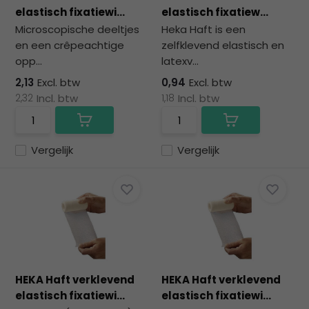
na
elastisch fixatiewi...
elastisch fixatiew...
he
Microscopische deeltjes
Heka Haft is een
ge
en een crêpeachtige
zelfklevend elastisch en
zoe
opp...
latexv...
te
ga
2,13
Excl. btw
0,94
Excl. btw
Als
2,32
Incl. btw
1,18
Incl. btw
u
me
aa
Vergelijk
Vergelijk
wer
kun
u
to
en
sw
geb
HEKA Haft verklevend
HEKA Haft verklevend
elastisch fixatiewi...
elastisch fixatiewi...