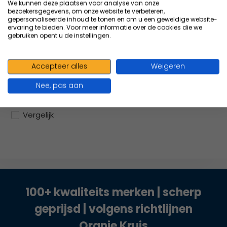
Chirurgische schaar
We kunnen deze plaatsen voor analyse van onze
bezoekersgegevens, om onze website te verbeteren,
SP/SP r...
gepersonaliseerde inhoud te tonen en om u een geweldige website-
Medipharchem
ervaring te bieden. Voor meer informatie over de cookies die we
gebruiken opent u de instellingen.
Chirurgische schaar
SP/SP recht RVS...
4,43
Excl. btw
Accepteer alles
Weigeren
5,36
Incl. btw
Nee, pas aan
Vergelijk
100+ kwaliteits merken | scherp
geprijsd | volgens richtlijnen
Oranje Kruis