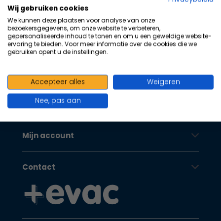
100+ kwaliteits merken | scherp
na
Wij gebruiken cookies
he
geprijsd | volgens richtlijnen
We kunnen deze plaatsen voor analyse van onze
ge
bezoekersgegevens, om onze website te verbeteren,
Oranje Kruis
zoe
gepersonaliseerde inhoud te tonen en om u een geweldige website-
ervaring te bieden. Voor meer informatie over de cookies die we
te
gebruiken opent u de instellingen.
ga
Als
Klantenservice
u
Accepteer alles
Weigeren
me
Nee, pas aan
aa
Oranje Kruis
wer
kun
Mijn account
u
to
en
Contact
sw
geb