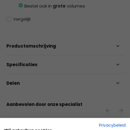
Bestel ook in
grote
volumes
Vergelijk
Productomschrijving
Specificaties
Delen
Aanbevolen door onze specialist
Privacybeleid