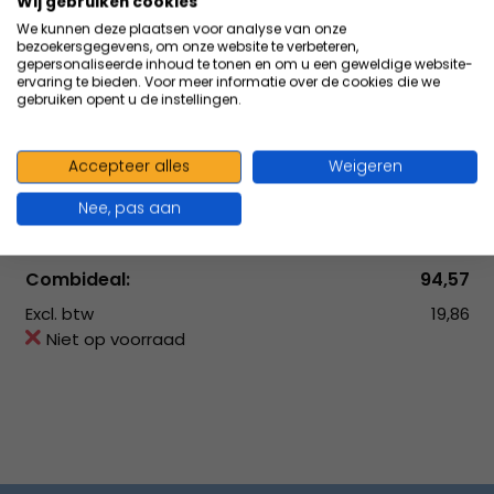
Wij gebruiken cookies
We kunnen deze plaatsen voor analyse van onze
bezoekersgegevens, om onze website te verbeteren,
gepersonaliseerde inhoud te tonen en om u een geweldige website-
Medicall EHBO rugtas traveller mk3 blauw leeg
ervaring te bieden. Voor meer informatie over de cookies die we
gebruiken opent u de instellingen.
5321012985 + HEKA Navulling compleet 5321000485
Medicall EHBO rugtas traveller mk3 blauw nieuwe
versie +
Accepteer alles
Weigeren
Nee, pas aan
Normaal:
94,57
Je bespaart
(0% Korting)
0,-
Combideal:
94,57
Excl. btw
19,86
Niet op voorraad