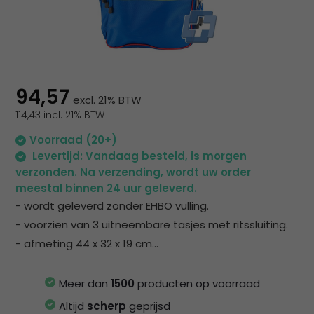
na
he
ge
zoe
te
ga
94,57
Als
excl. 21% BTW
u
114,43 incl. 21% BTW
me
Voorraad (20+)
aa
Levertijd: Vandaag besteld, is morgen
wer
verzonden. Na verzending, wordt uw order
kun
meestal binnen 24 uur geleverd.
u
- wordt geleverd zonder EHBO vulling.
to
- voorzien van 3 uitneembare tasjes met ritssluiting.
en
- afmeting 44 x 32 x 19 cm...
sw
geb
Meer dan
1500
producten op voorraad
Altijd
scherp
geprijsd