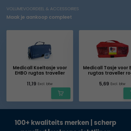
VOLUMEVOORDEEL & ACCESSOIRES
Maak je aankoop compleet
Medicall Koeltasje voor
Medicall Tasje voor
EHBO rugtas traveller
rugtas traveller r
11,19
5,69
Excl. btw
Excl. btw
100+ kwaliteits merken | scherp