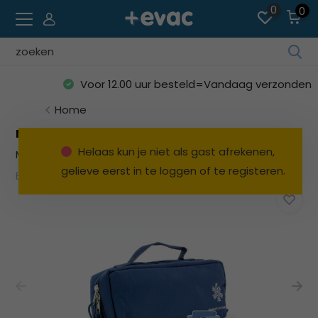
0
0
Geb
de
Voor 12.00 uur besteld=Vandaag verzonden
pijl
op
Home
en
Medicall Koeltasje voor EHBO rugtas traveller
ne
Helaas kun je niet als gast afrekenen,
Merk:
Medicall
o
gelieve eerst in te loggen of te registeren.
ee
Bekijk alles EHBO rugtas / verbandtassen
be
res
te
sel
Dru
op
Ent
o