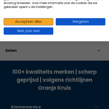
ervaring te bieden. Voor meer informatie over de cookies die we
gebruiken opent u de instellingen.
Productomschrijving
Accepteer alles
Weigeren
Nee, pas aan
Specificaties
Delen
100+ kwaliteits merken | scherp
geprijsd | volgens richtlijnen
Oranje Kruis
Klantenservice