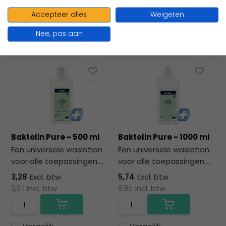
3,51
Incl. btw
16,63
Incl. btw
Accepteer alles
Weigeren
Nee, pas aan
Vergelijk
Vergelijk
Baktolin Pure - 500 ml
Baktolin Pure - 1000 ml
Een universele waslotion
Een universele waslotion
voor alle toepassingen....
voor alle toepassingen....
3,28
Excl. btw
5,74
Excl. btw
3,97
Incl. btw
6,95
Incl. btw