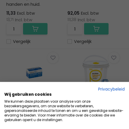
handen en huid.
11,33
Excl. btw
92,05
Excl. btw
13,71
Incl. btw
111,38
Incl. btw
Vergelijk
Vergelijk
Privacybeleid
Wij gebruiken cookies
HEKA Alcohol doekjes -
Sani-Cloth Detergent
We kunnen deze plaatsen voor analyse van onze
medium (100 stuks...
reiniging
bezoekersgegevens, om onze website te verbeteren,
6,5 x 3 cm, doekjes apart
Niet geschikt voor
gepersonaliseerde inhoud te tonen en om u een geweldige website-
ervaring te bieden. Voor meer informatie over de cookies die we
verpakt en gevouwen, 7...
wondreiniging!
gebruiken opent u de instellingen.
3,22
Excl. btw
13,75
Excl. btw