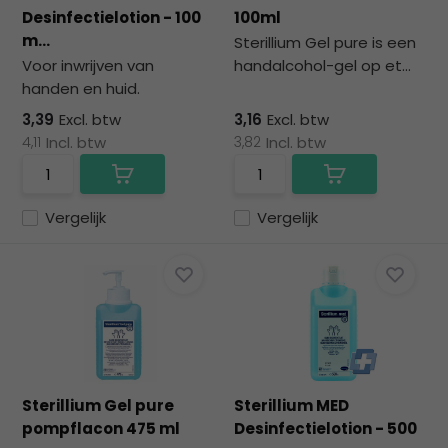
na
Desinfectielotion - 100
100ml
he
m...
Sterillium Gel pure is een
ge
Voor inwrijven van
handalcohol-gel op et...
zoe
handen en huid.
te
ga
3,39
Excl. btw
3,16
Excl. btw
Als
4,11
Incl. btw
3,82
Incl. btw
u
me
aa
Vergelijk
Vergelijk
wer
kun
u
to
en
sw
geb
Sterillium Gel pure
Sterillium MED
pompflacon 475 ml
Desinfectielotion - 500