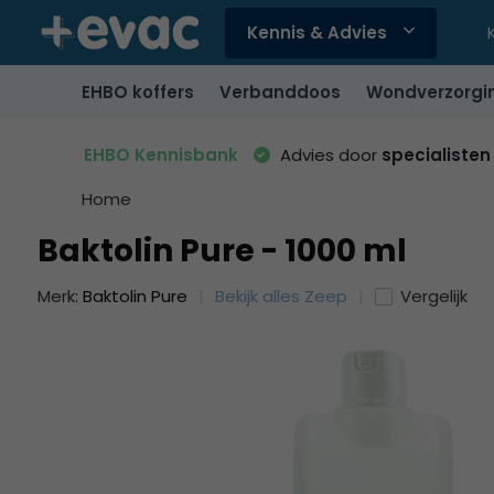
Kennis & Advies
Gebruik
de
EHBO koffers
Verbanddoos
Wondverzorgi
pijltjes
op
en
EHBO Kennisbank
Advies door
specialisten
neer
om
Home
een
Baktolin Pure - 1000 ml
beschikbaar
resultaat
Merk:
Baktolin Pure
Bekijk alles Zeep
Vergelijk
te
selecteren.
Druk
op
Enter
om
naar
het