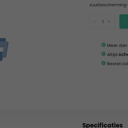
zuurbescherming v
-
+
Meer da
Altijd
sch
Bestel oo
Specificaties