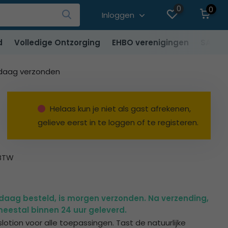
0
0
Inloggen
d
Volledige Ontzorging
EHBO verenigingen
SALE
ndaag verzonden
Helaas kun je niet als gast afrekenen,
gelieve eerst in te loggen of te registeren.
 BTW
ndaag besteld, is morgen verzonden. Na verzending,
eestal binnen 24 uur geleverd.
lotion voor alle toepassingen. Tast de natuurlijke