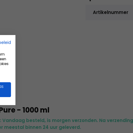
Artikelnummer
n.
beleid
 om
 een
okies
as
Pure - 1000 ml
d: Vandaag besteld, is morgen verzonden. Na verzending
r meestal binnen 24 uur geleverd.