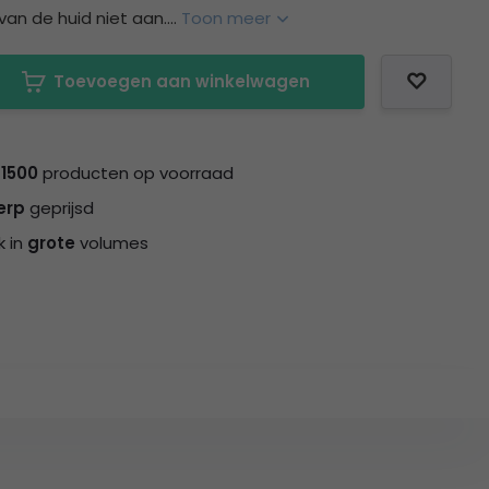
an de huid niet aan....
Toon meer
Toevoegen aan winkelwagen
n
1500
producten op voorraad
erp
geprijsd
k in
grote
volumes