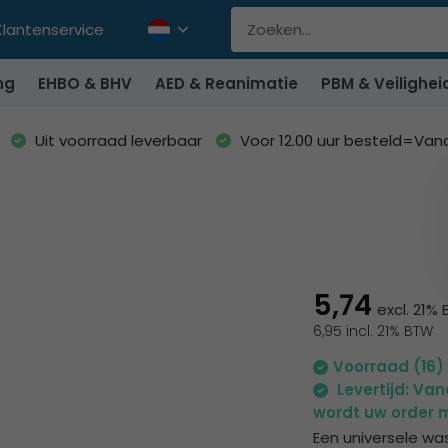
Klantenservice
ng
EHBO & BHV
AED & Reanimatie
PBM & Veilighei
Uit voorraad leverbaar
Voor 12.00 uur besteld=Va
5,74
excl. 21%
6,95 incl. 21% BTW
Voorraad (16)
Levertijd: Va
wordt uw order m
Een universele was