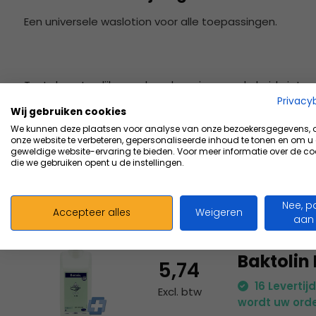
Een universele waslotion voor alle toepassingen.
Tast de natuurlijke zuurbescherming van de huid niet aa
Privacy
Wij gebruiken cookies
We kunnen deze plaatsen voor analyse van onze bezoekersgegevens,
onze website te verbeteren, gepersonaliseerde inhoud te tonen en om u
geweldige website-ervaring te bieden. Voor meer informatie over de co
die we gebruiken opent u de instellingen.
Nee, p
Accepteer alles
Weigeren
aan
Baktolin 
5,74
16 Levertij
Excl. btw
wordt uw orde