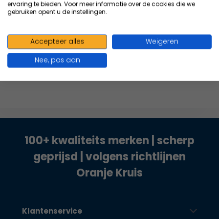
hoeveelheden...
ervaring te bieden. Voor meer informatie over de cookies die we
gebruiken opent u de instellingen.
34,86
Excl. btw
37,99
Incl. btw
Accepteer alles
Weigeren
Nee, pas aan
Vergelijk
100+ kwaliteits merken | scherp
geprijsd | volgens richtlijnen
Oranje Kruis
Klantenservice