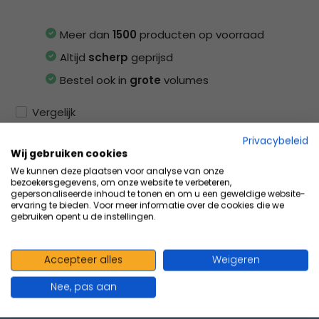
Meer dan
1500
producten op voorraad
Altijd
scherp
geprijsd
Bestel ook in
grote
volumes
Vergelijk
Privacybeleid
Wij gebruiken cookies
We kunnen deze plaatsen voor analyse van onze
Productomschrijving
bezoekersgegevens, om onze website te verbeteren,
gepersonaliseerde inhoud te tonen en om u een geweldige website-
ervaring te bieden. Voor meer informatie over de cookies die we
gebruiken opent u de instellingen.
Specificaties
Accepteer alles
Weigeren
Delen
Nee, pas aan