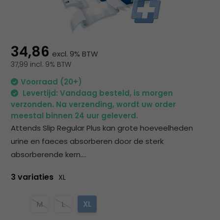
na
he
ge
zoe
te
34,86
excl. 9% BTW
ga
37,99 incl. 9% BTW
Als
u
Voorraad (20+)
me
Levertijd: Vandaag besteld, is morgen
aa
verzonden. Na verzending, wordt uw order
wer
meestal binnen 24 uur geleverd.
kun
Attends Slip Regular Plus kan grote hoeveelheden
u
urine en faeces absorberen door de sterk
to
absorberende kern....
en
sw
3 variaties
XL
geb
M
L
XL