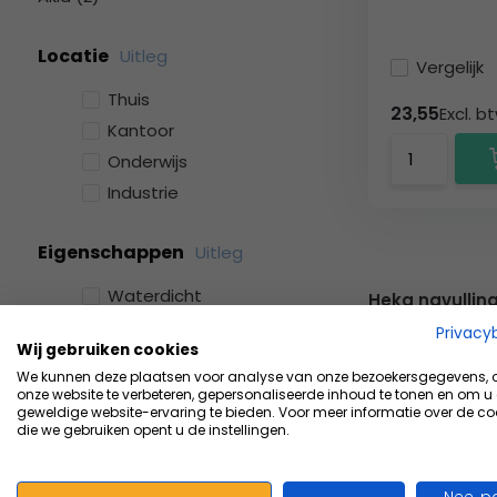
Locatie
Uitleg
Vergelijk
Thuis
23,55
Excl. b
Kantoor
Onderwijs
Industrie
Eigenschappen
Uitleg
Waterdicht
Heka navulling
Privacy
Wij gebruiken cookies
De navullingen 
We kunnen deze plaatsen voor analyse van onze bezoekersgegevens,
Easyplast dispe
onze website te verbeteren, gepersonaliseerde inhoud te tonen en om u
geweldige website-ervaring te bieden. Voor meer informatie over de co
werkt u snel, h
die we gebruiken opent u de instellingen.
verbruikskosten 