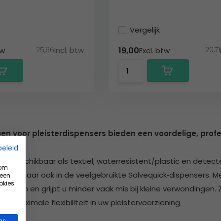
Vergelijk
25,66
Incl. btw
20,71
19,00
tw
Excl. btw
en voor pleisterdispensers bieden een voordelige, profe
beleid
zijn beschikbaar als textiel, waterresistent/plastic en dete
 om
nser, maar ook in de veelgebruikte Salvequick‑dispensers. Me
 een
okies
ygiënisch en grijpt u minder vaak mis bij kleine verwondinge
en maximale flexibiliteit in uw pleistervoorziening.