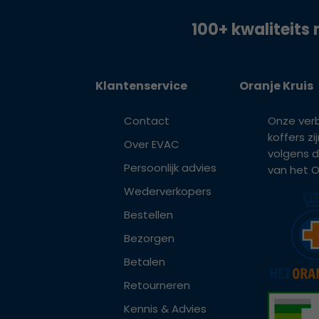
100+ kwaliteits 
Klantenservice
Oranje Kruis
Contact
Onze ver
koffers z
Over EVAC
volgens d
Persoonlijk advies
van het Or
Wederverkopers
Bestellen
Bezorgen
Betalen
Retourneren
Kennis & Advies