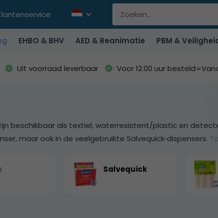
Klantenservice
ng
EHBO & BHV
AED & Reanimatie
PBM & Veilighei
Uit voorraad leverbaar
Voor 12.00 uur besteld=Va
zijn beschikbaar als textiel, waterresistent/plastic en dete
nser, maar ook in de veelgebruikte Salvequick‑dispensers.
T
a
Salvequick