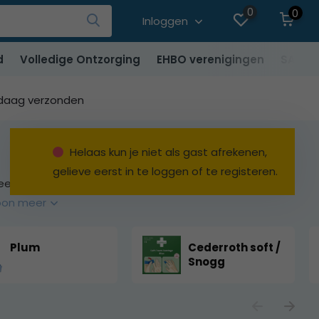
0
0
Inloggen
d
Volledige Ontzorging
EHBO verenigingen
SALE
ndaag verzonden
Helaas kun je niet als gast afrekenen,
gelieve eerst in te loggen of te registeren.
cteerbaar (HACCP) en passen niet alleen in de Heka
oon meer
Plum
Cederroth soft /
Snogg