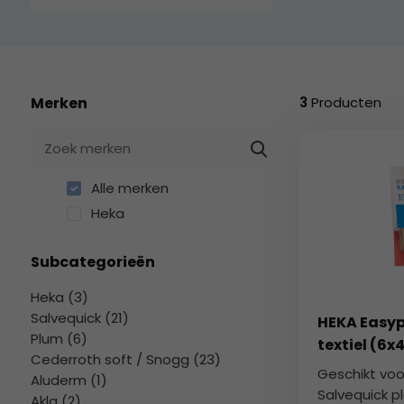
geselecteerde
zoekresultaat
te
gaan.
Als
Merken
3
Producten
u
met
aanraaktoetsen
werkt,
Alle merken
kunt
u
Heka
touch-
en
Subcategorieën
swipetekens
gebruiken.
Heka (3)
Salvequick (21)
HEKA Easyp
Plum (6)
textiel (6x
Cederroth soft / Snogg (23)
Geschikt voo
Aluderm (1)
Salvequick ple
Akla (2)