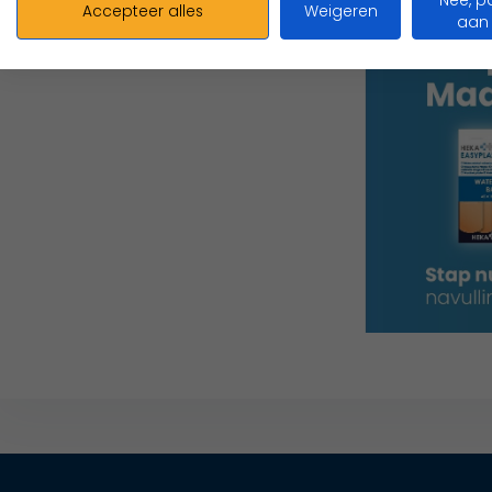
Nee, p
Accepteer alles
Weigeren
aan