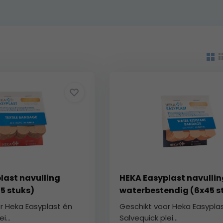
last navulling
HEKA Easyplast navullin
45 stuks)
waterbestendig (6x45 s
r Heka Easyplast én
Geschikt voor Heka Easypla
i...
Salvequick plei...