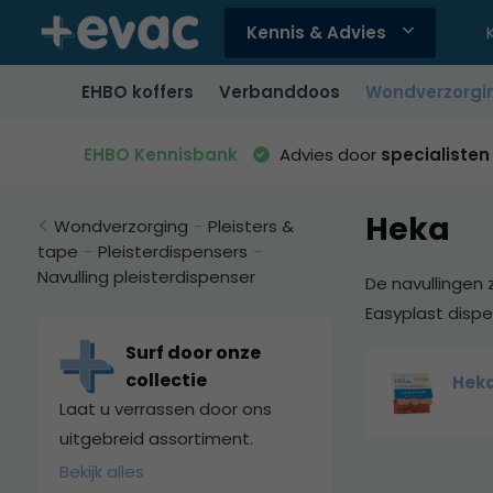
Kennis & Advies
Gebruik
de
EHBO koffers
Verbanddoos
Wondverzorgi
pijltjes
op
en
EHBO Kennisbank
Advies door
specialisten
neer
om
Heka
een
Wondverzorging
-
Pleisters &
beschikbaar
tape
-
Pleisterdispensers
-
resultaat
Navulling pleisterdispenser
De navullingen 
te
Easyplast dispe
selecteren.
Druk
Surf door onze
op
collectie
Hek
Enter
Laat u verrassen door ons
om
uitgebreid assortiment.
naar
Bekijk alles
het