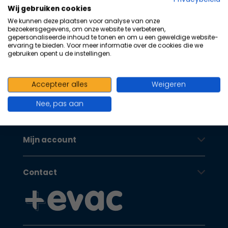
100+ kwaliteits merken | scherp
na
Wij gebruiken cookies
he
geprijsd | volgens richtlijnen
We kunnen deze plaatsen voor analyse van onze
ge
bezoekersgegevens, om onze website te verbeteren,
Oranje Kruis
zoe
gepersonaliseerde inhoud te tonen en om u een geweldige website-
ervaring te bieden. Voor meer informatie over de cookies die we
te
gebruiken opent u de instellingen.
ga
Als
Klantenservice
u
Accepteer alles
Weigeren
me
Nee, pas aan
aa
Oranje Kruis
wer
kun
Mijn account
u
to
en
Contact
sw
geb