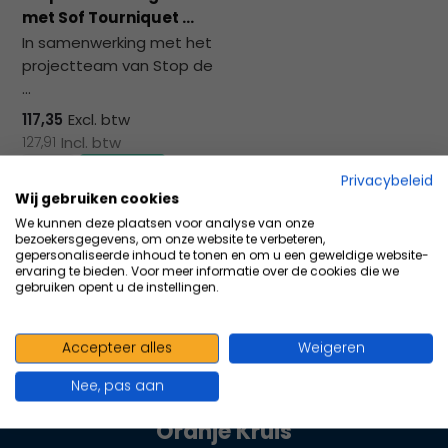
na
met Sof Tourniquet ...
he
In samenwerking met het
ge
projectteam van Stop de
zoe
...
te
ga
117,35
Excl. btw
Als
127,91
Incl. btw
u
Privacybeleid
me
Wij gebruiken cookies
aa
Vergelijk
We kunnen deze plaatsen voor analyse van onze
wer
bezoekersgegevens, om onze website te verbeteren,
kun
gepersonaliseerde inhoud te tonen en om u een geweldige website-
ervaring te bieden. Voor meer informatie over de cookies die we
u
gebruiken opent u de instellingen.
to
en
sw
Accepteer alles
Weigeren
100+ kwaliteits merken | scherp
geb
Nee, pas aan
geprijsd | volgens richtlijnen
Oranje Kruis