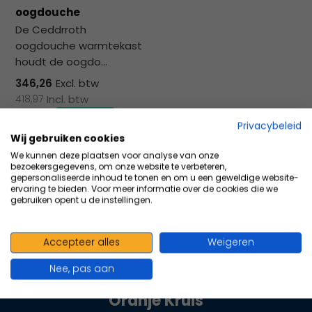
na
oogdouche
he
De Ceddrroth
ge
oogdouche warmtekast
zoe
houdt de oogdo...
te
ga
346,26
Excl. btw
Als
418,97
Incl. btw
u
Privacybeleid
me
Wij gebruiken cookies
aa
Vergelijk
We kunnen deze plaatsen voor analyse van onze
wer
bezoekersgegevens, om onze website te verbeteren,
kun
gepersonaliseerde inhoud te tonen en om u een geweldige website-
ervaring te bieden. Voor meer informatie over de cookies die we
u
gebruiken opent u de instellingen.
to
en
sw
Accepteer alles
Weigeren
100+ kwaliteits merken | scherp
geb
Nee, pas aan
geprijsd | volgens richtlijnen
Oranje Kruis