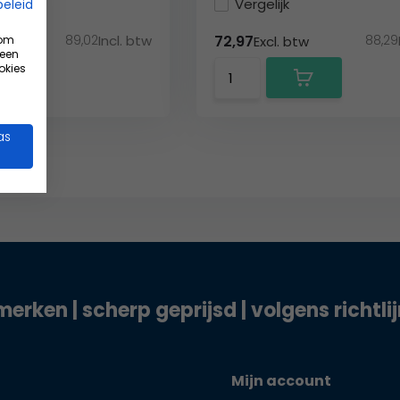
Vergelijk
beleid
89,02
Incl. btw
88,29
72,97
 om
tw
Excl. btw
 een
okies
as
merken | scherp geprijsd | volgens richtli
Mijn account