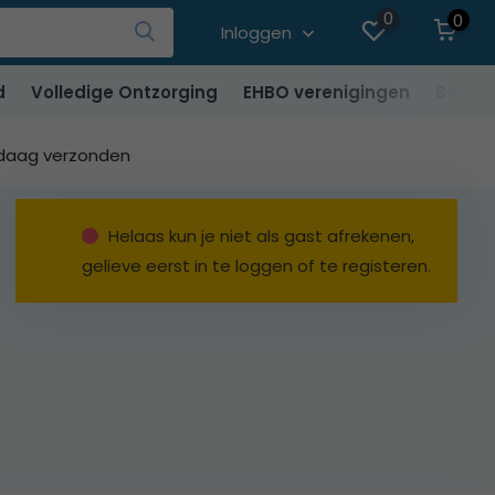
0
0
Inloggen
d
Volledige Ontzorging
EHBO verenigingen
SALE
ndaag verzonden
Helaas kun je niet als gast afrekenen,
gelieve eerst in te loggen of te registeren.