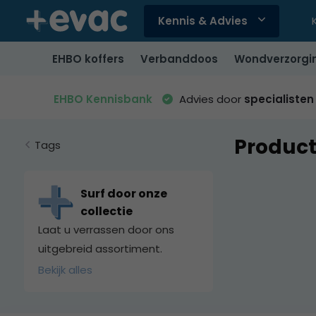
Kennis & Advies
Gebruik
de
EHBO koffers
Verbanddoos
Wondverzorgi
pijltjes
op
en
EHBO Kennisbank
Advies door
specialisten
neer
om
Produc
een
Tags
beschikbaar
resultaat
te
Surf door onze
selecteren.
collectie
Druk
Laat u verrassen door ons
op
uitgebreid assortiment.
Enter
Bekijk alles
om
naar
het