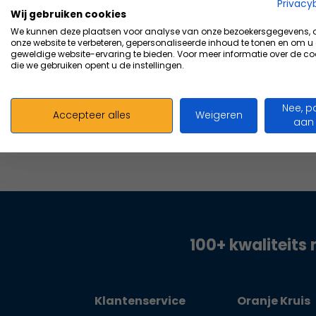
Vergelijk
Privacy
Wij gebruiken cookies
73,57
We kunnen deze plaatsen voor analyse van onze bezoekersgegevens,
Excl. b
onze website te verbeteren, gepersonaliseerde inhoud te tonen en om u
geweldige website-ervaring te bieden. Voor meer informatie over de co
die we gebruiken opent u de instellingen.
Nee, p
Accepteer alles
Weigeren
aan
100+ kwaliteits 
Klantenservice
Oranje Kruis