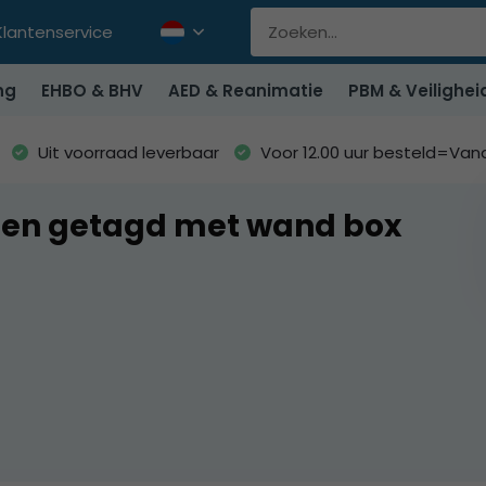
Klantenservice
ng
EHBO & BHV
AED & Reanimatie
PBM & Veilighei
Uit voorraad leverbaar
Voor 12.00 uur besteld=Va
ten getagd met wand box