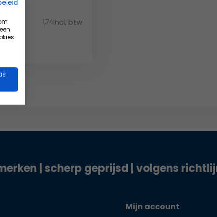
beleid
1,74
Incl. btw
 om
 een
okies
as
merken | scherp geprijsd | volgens richtli
Mijn account