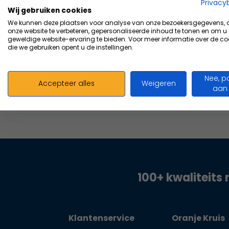
Vergelijk
Privacy
Wij gebruiken cookies
1,44
We kunnen deze plaatsen voor analyse van onze bezoekersgegevens,
Excl. btw
onze website te verbeteren, gepersonaliseerde inhoud te tonen en om u
geweldige website-ervaring te bieden. Voor meer informatie over de co
die we gebruiken opent u de instellingen.
Nee, p
Accepteer alles
Weigeren
aan
100+ kwaliteits 
Klantenservice
Oranje Kruis