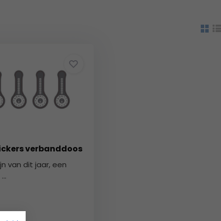
ickers verbanddoos
jn van dit jaar, een
..