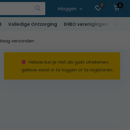
0
0
Inloggen
d
Volledige Ontzorging
EHBO verenigingen
SALE
ndaag verzonden
Helaas kun je niet als gast afrekenen,
gelieve eerst in te loggen of te registeren.