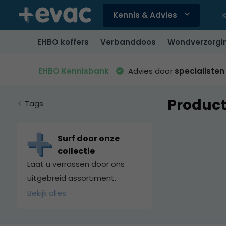
Kennis & Advies
Gebruik
de
EHBO koffers
Verbanddoos
Wondverzorgi
pijltjes
op
en
EHBO Kennisbank
Advies door
specialisten
neer
om
Product
een
Tags
beschikbaar
resultaat
te
Surf door onze
selecteren.
collectie
Druk
Laat u verrassen door ons
op
uitgebreid assortiment.
Enter
Bekijk alles
om
naar
het