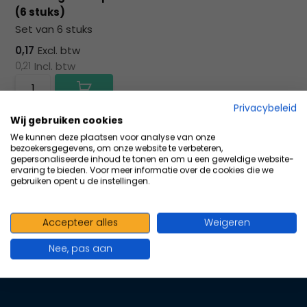
na
(6 stuks)
he
Set van 6 stuks
ge
zoe
0,17
Excl. btw
te
0,21
Incl. btw
ga
Als
Privacybeleid
u
Vergelijk
Wij gebruiken cookies
me
We kunnen deze plaatsen voor analyse van onze
aa
bezoekersgegevens, om onze website te verbeteren,
wer
gepersonaliseerde inhoud te tonen en om u een geweldige website-
ervaring te bieden. Voor meer informatie over de cookies die we
kun
gebruiken opent u de instellingen.
u
to
100+ kwaliteits merken | scherp
en
Accepteer alles
Weigeren
geprijsd | volgens richtlijnen
sw
Nee, pas aan
geb
Oranje Kruis