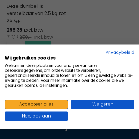
na
Deze dumbell is
he
verstelbaar van 2,5 kg tot
ge
25 kg...
zoe
te
256,35
Excl. btw
ga
310,18
259,-
Incl. btw
Als
u
Privacybeleid
me
Wij gebruiken cookies
Vergelijk
aa
We kunnen deze plaatsen voor analyse van onze
bezoekersgegevens, om onze website te verbeteren,
wer
gepersonaliseerde inhoud te tonen en om u een geweldige website-
kun
ervaring te bieden. Voor meer informatie over de cookies die we
gebruiken opent u de instellingen.
u
to
en
Accepteer alles
Weigeren
100+ kwaliteits merken | scherp
sw
geprijsd | volgens richtlijnen
geb
Nee, pas aan
Oranje Kruis