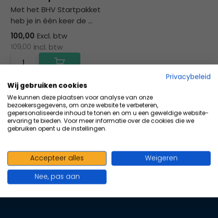
na
Met het BHV Startpakket
he
heb je in één keer de ...
ge
zoe
100,00
Excl. btw
te
109,00
Incl. btw
ga
Als
Privacybeleid
u
Vergelijk
Wij gebruiken cookies
me
We kunnen deze plaatsen voor analyse van onze
aa
bezoekersgegevens, om onze website te verbeteren,
wer
gepersonaliseerde inhoud te tonen en om u een geweldige website-
ervaring te bieden. Voor meer informatie over de cookies die we
kun
gebruiken opent u de instellingen.
u
to
100+ kwaliteits merken | scherp
en
Accepteer alles
Weigeren
geprijsd | volgens richtlijnen
sw
Nee, pas aan
geb
Oranje Kruis