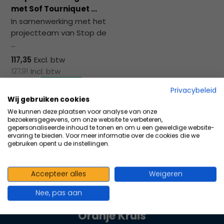
na
met Sof Tourniquet ...
he
In samenwerking met het
ge
projectteam van Stop de
zoe
...
te
ga
117,35
Excl. btw
Als
127,91
Incl. btw
u
Privacybeleid
me
Wij gebruiken cookies
aa
Vergelijk
We kunnen deze plaatsen voor analyse van onze
wer
bezoekersgegevens, om onze website te verbeteren,
kun
gepersonaliseerde inhoud te tonen en om u een geweldige website-
ervaring te bieden. Voor meer informatie over de cookies die we
u
gebruiken opent u de instellingen.
to
en
sw
Accepteer alles
Weigeren
100+ kwaliteits merken | scherp
geb
Nee, pas aan
geprijsd | volgens richtlijnen
Oranje Kruis