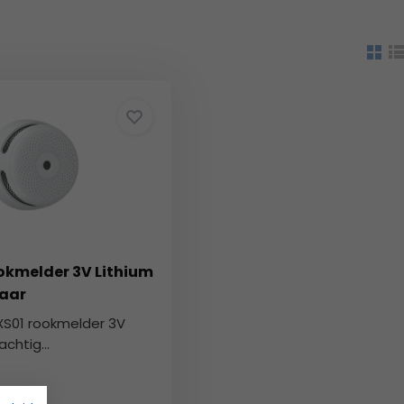
okmelder 3V Lithium
jaar
XS01 rookmelder 3V
chtig...