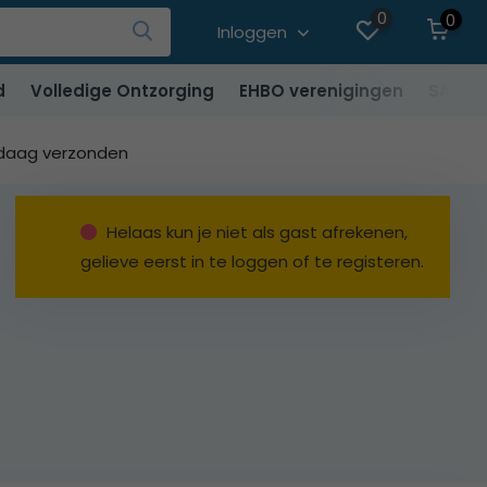
0
0
Inloggen
d
Volledige Ontzorging
EHBO verenigingen
SALE
ndaag verzonden
Helaas kun je niet als gast afrekenen,
gelieve eerst in te loggen of te registeren.