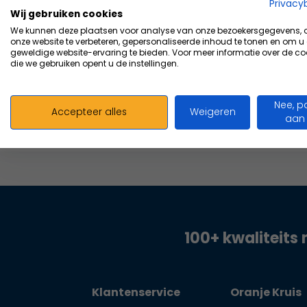
Vergelijk
Privacy
Wij gebruiken cookies
19,15
We kunnen deze plaatsen voor analyse van onze bezoekersgegevens,
Excl. bt
onze website te verbeteren, gepersonaliseerde inhoud te tonen en om u
geweldige website-ervaring te bieden. Voor meer informatie over de co
die we gebruiken opent u de instellingen.
Nee, p
Accepteer alles
Weigeren
aan
100+ kwaliteits 
Klantenservice
Oranje Kruis