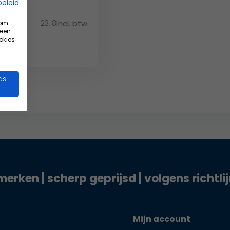
beleid
23,18
Incl. btw
 om
w
 een
okies
as
merken | scherp geprijsd | volgens richtli
Mijn account