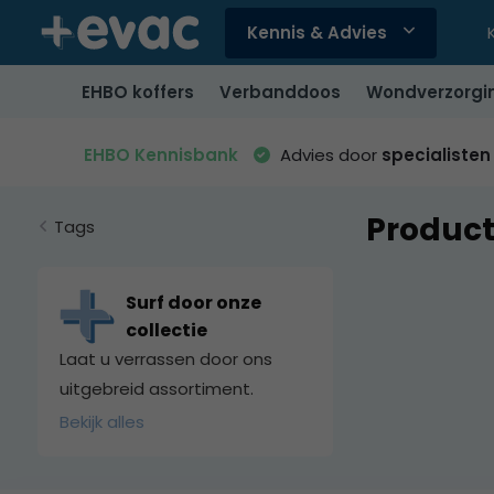
Kennis & Advies
Gebruik
de
EHBO koffers
Verbanddoos
Wondverzorgi
pijltjes
op
en
EHBO Kennisbank
Advies door
specialisten
neer
om
Product
een
Tags
beschikbaar
resultaat
te
Surf door onze
selecteren.
collectie
Druk
Laat u verrassen door ons
op
uitgebreid assortiment.
Enter
Bekijk alles
om
naar
het