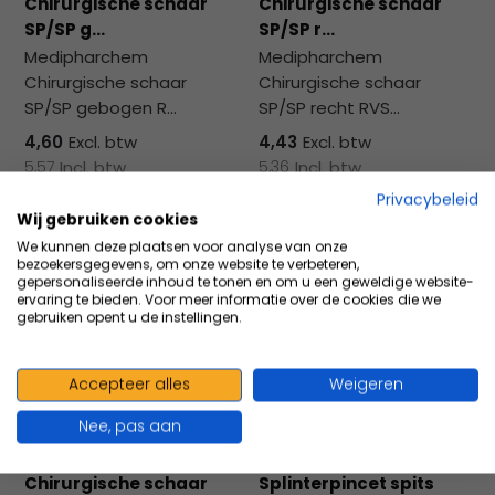
Chirurgische schaar
Chirurgische schaar
SP/SP g...
SP/SP r...
Medipharchem
Medipharchem
Chirurgische schaar
Chirurgische schaar
SP/SP gebogen R...
SP/SP recht RVS...
4,60
Excl. btw
4,43
Excl. btw
5,57
Incl. btw
5,36
Incl. btw
Privacybeleid
Wij gebruiken cookies
We kunnen deze plaatsen voor analyse van onze
Vergelijk
Vergelijk
bezoekersgegevens, om onze website te verbeteren,
gepersonaliseerde inhoud te tonen en om u een geweldige website-
ervaring te bieden. Voor meer informatie over de cookies die we
gebruiken opent u de instellingen.
Accepteer alles
Weigeren
Nee, pas aan
Medipharchem
Medipharchem
Chirurgische schaar
Splinterpincet spits