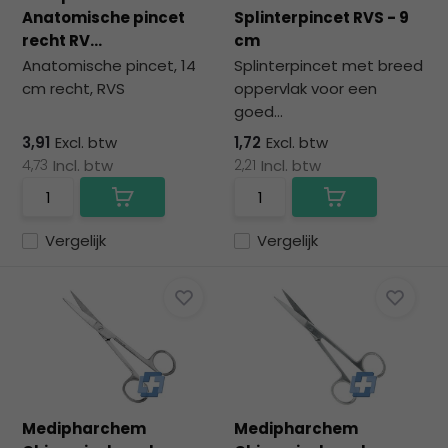
na
Anatomische pincet
Splinterpincet RVS - 9
he
recht RV...
cm
ge
Anatomische pincet, 14
Splinterpincet met breed
zoe
cm recht, RVS
oppervlak voor een
te
goed...
ga
Als
3,91
Excl. btw
1,72
Excl. btw
u
4,73
Incl. btw
2,21
Incl. btw
me
aa
wer
Vergelijk
Vergelijk
kun
u
to
en
sw
geb
Medipharchem
Medipharchem