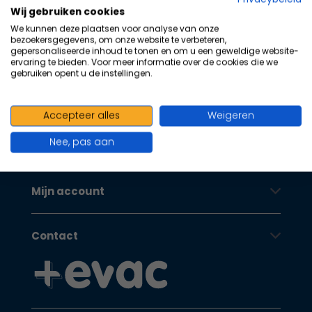
100+ kwaliteits merken | scherp
na
Wij gebruiken cookies
he
geprijsd | volgens richtlijnen
We kunnen deze plaatsen voor analyse van onze
ge
bezoekersgegevens, om onze website te verbeteren,
Oranje Kruis
zoe
gepersonaliseerde inhoud te tonen en om u een geweldige website-
ervaring te bieden. Voor meer informatie over de cookies die we
te
gebruiken opent u de instellingen.
ga
Als
Klantenservice
u
Accepteer alles
Weigeren
me
Nee, pas aan
aa
Oranje Kruis
wer
kun
Mijn account
u
to
en
Contact
sw
geb