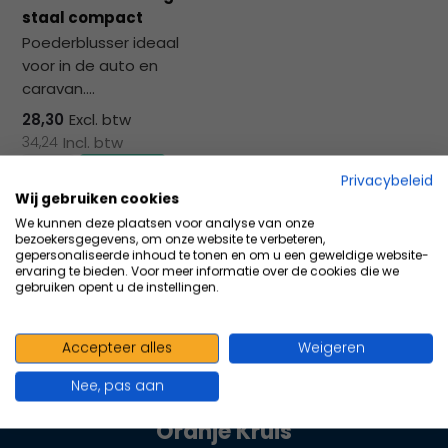
na
staal compact
he
Poederblusser ideaal
ge
voor in de auto en
zoe
caravan....
te
ga
28,30
Excl. btw
Als
34,24
Incl. btw
u
Privacybeleid
me
Wij gebruiken cookies
aa
Vergelijk
We kunnen deze plaatsen voor analyse van onze
wer
bezoekersgegevens, om onze website te verbeteren,
kun
gepersonaliseerde inhoud te tonen en om u een geweldige website-
ervaring te bieden. Voor meer informatie over de cookies die we
u
gebruiken opent u de instellingen.
to
en
sw
Accepteer alles
Weigeren
100+ kwaliteits merken | scherp
geb
Nee, pas aan
geprijsd | volgens richtlijnen
Oranje Kruis