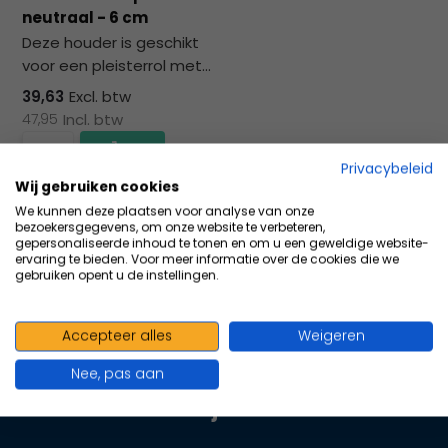
na
neutraal - 6 cm
he
Deze houder is geschikt
ge
voor een pleisterrol met...
zoe
te
39,63
Excl. btw
ga
47,95
Incl. btw
Als
u
Privacybeleid
me
Wij gebruiken cookies
Vergelijk
aa
We kunnen deze plaatsen voor analyse van onze
bezoekersgegevens, om onze website te verbeteren,
wer
gepersonaliseerde inhoud te tonen en om u een geweldige website-
kun
ervaring te bieden. Voor meer informatie over de cookies die we
gebruiken opent u de instellingen.
u
to
en
Accepteer alles
Weigeren
100+ kwaliteits merken | scherp
sw
geprijsd | volgens richtlijnen
geb
Nee, pas aan
Oranje Kruis