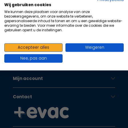
100+ kwaliteits merken | scherp
na
Wij gebruiken cookies
he
geprijsd | volgens richtlijnen
We kunnen deze plaatsen voor analyse van onze
ge
bezoekersgegevens, om onze website te verbeteren,
Oranje Kruis
zoe
gepersonaliseerde inhoud te tonen en om u een geweldige website-
ervaring te bieden. Voor meer informatie over de cookies die we
te
gebruiken opent u de instellingen.
ga
Als
Klantenservice
u
Accepteer alles
Weigeren
me
Nee, pas aan
aa
Oranje Kruis
wer
kun
Mijn account
u
to
en
Contact
sw
geb