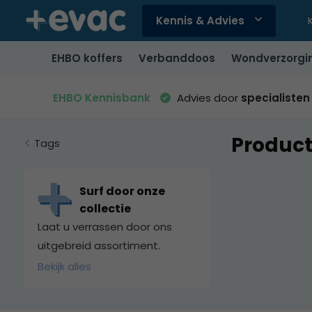
Kennis & Advies
Gebruik
de
EHBO koffers
Verbanddoos
Wondverzorgi
pijltjes
op
en
EHBO Kennisbank
Advies door
specialisten
neer
om
Product
een
Tags
beschikbaar
resultaat
te
Surf door onze
selecteren.
collectie
Druk
Laat u verrassen door ons
op
uitgebreid assortiment.
Enter
Bekijk alles
om
naar
het