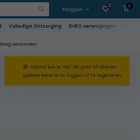
0
0
Inloggen
d
Volledige Ontzorging
EHBO verenigingen
SALE
ndaag verzonden
Helaas kun je niet als gast afrekenen,
gelieve eerst in te loggen of te registeren.