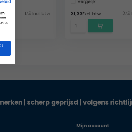
Vergelijk
beleid
17,91
Incl. btw
37,91
31,33
 om
w
Excl. btw
 een
okies
as
merken | scherp geprijsd | volgens richtli
Mijn account