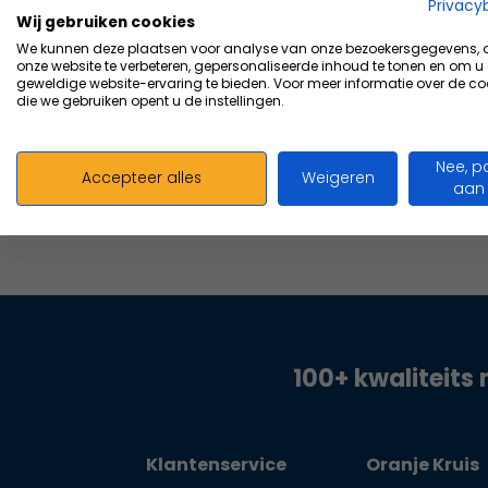
Vergelijk
Privacy
Wij gebruiken cookies
15,12
We kunnen deze plaatsen voor analyse van onze bezoekersgegevens,
Excl. bt
onze website te verbeteren, gepersonaliseerde inhoud te tonen en om u
geweldige website-ervaring te bieden. Voor meer informatie over de co
die we gebruiken opent u de instellingen.
Nee, p
Accepteer alles
Weigeren
aan
100+ kwaliteits 
Klantenservice
Oranje Kruis