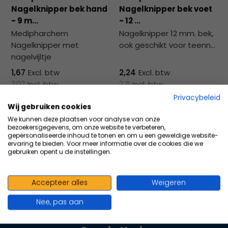
na
Nagelknipper bek hand
Nagelknipper bek voet
he
- 9 m...
- 12 ...
ge
Medipharchem
Nagelknipper 12 mm. bek,
zoe
Nagelknipper met
ook geschikt voor teenn...
te
nagelvijltje
ga
Als
1,67
Excl. btw
2,24
Excl. btw
u
2,02
Incl. btw
2,71
Incl. btw
me
Privacybeleid
aa
Wij gebruiken cookies
wer
Vergelijk
Vergelijk
We kunnen deze plaatsen voor analyse van onze
bezoekersgegevens, om onze website te verbeteren,
kun
gepersonaliseerde inhoud te tonen en om u een geweldige website-
u
ervaring te bieden. Voor meer informatie over de cookies die we
gebruiken opent u de instellingen.
to
en
sw
Accepteer alles
Weigeren
geb
100+ kwaliteits merken | scherp
Nee, pas aan
geprijsd | volgens richtlijnen