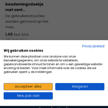
na
beademingsdoekje
he
met vent...
ge
De gebruiksinstructies
zoe
worden getoond op het
te
mas...
ga
Als
1,48
Excl. btw
u
1,80
Incl. btw
me
Privacybeleid
aa
Wij gebruiken cookies
wer
Vergelijk
We kunnen deze plaatsen voor analyse van onze
bezoekersgegevens, om onze website te verbeteren,
kun
gepersonaliseerde inhoud te tonen en om u een geweldige website-
u
ervaring te bieden. Voor meer informatie over de cookies die we
gebruiken opent u de instellingen.
to
en
sw
Accepteer alles
Weigeren
geb
100+ kwaliteits merken | scherp
Nee, pas aan
geprijsd | volgens richtlijnen