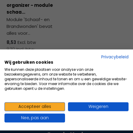
na
organizer - module
he
schaa...
ge
Module 'Schaaf- en
zoe
Brandwonden' bevat
te
alles voor...
ga
Als
8,53
Excl. btw
u
9,30
Incl. btw
me
Privacybeleid
aa
Wij gebruiken cookies
wer
Vergelijk
We kunnen deze plaatsen voor analyse van onze
bezoekersgegevens, om onze website te verbeteren,
kun
gepersonaliseerde inhoud te tonen en om u een geweldige website-
u
ervaring te bieden. Voor meer informatie over de cookies die we
gebruiken opent u de instellingen.
to
en
sw
Accepteer alles
Weigeren
geb
100+ kwaliteits merken | scherp
Nee, pas aan
geprijsd | volgens richtlijnen