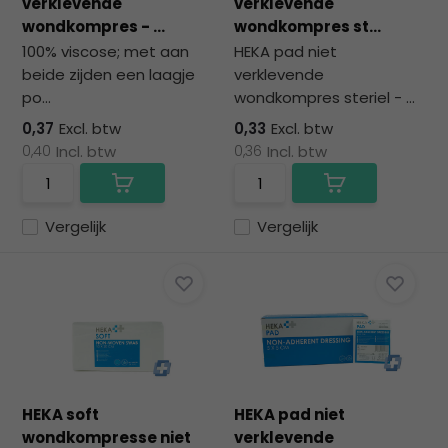
verklevende
verklevende
wondkompres - ...
wondkompres st...
100% viscose; met aan
HEKA pad niet
beide zijden een laagje
verklevende
po...
wondkompres steriel - ...
0,37
Excl. btw
0,33
Excl. btw
0,40
Incl. btw
0,36
Incl. btw
Vergelijk
Vergelijk
HEKA soft
HEKA pad niet
wondkompresse niet
verklevende