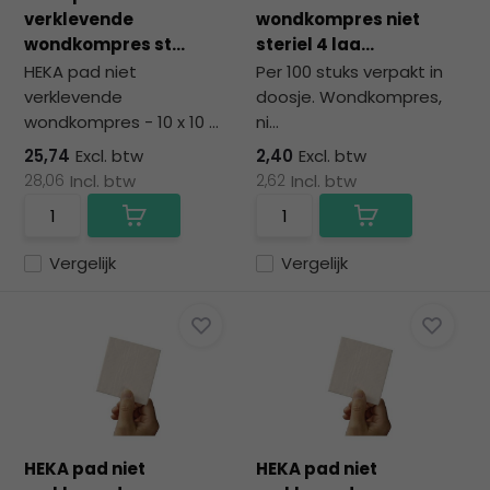
na
verklevende
wondkompres niet
he
wondkompres st...
steriel 4 laa...
ge
HEKA pad niet
Per 100 stuks verpakt in
zoe
verklevende
doosje. Wondkompres,
te
wondkompres - 10 x 10 ...
ni...
ga
Als
25,74
Excl. btw
2,40
Excl. btw
u
28,06
Incl. btw
2,62
Incl. btw
me
aa
wer
Vergelijk
Vergelijk
kun
u
to
en
sw
geb
HEKA pad niet
HEKA pad niet