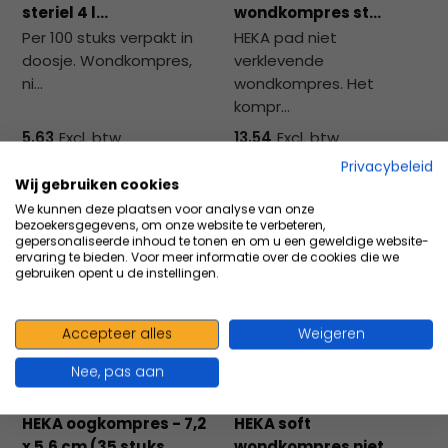
steriel 4 l...
wondkompres st...
Per 100 stuks verpakt in
HEKA pad niet
doosje. Wondkompres,
verklevende
ni...
wondkompres. Het
kompr...
5,63
Excl. btw
13,54
Excl. btw
6,13
Incl. btw
14,76
Incl. btw
Privacybeleid
Wij gebruiken cookies
We kunnen deze plaatsen voor analyse van onze
bezoekersgegevens, om onze website te verbeteren,
Vergelijk
Vergelijk
gepersonaliseerde inhoud te tonen en om u een geweldige website-
ervaring te bieden. Voor meer informatie over de cookies die we
gebruiken opent u de instellingen.
Accepteer alles
Weigeren
Nee, pas aan
HEKA oogkompres - 7,2
HEKA soft
x 5,6 cm (35 stuks...
wondkompres niet