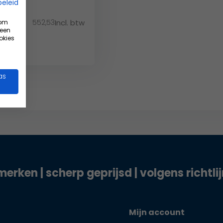
beleid
552,53
Incl. btw
 om
 btw
 een
okies
as
merken | scherp geprijsd | volgens richtli
Mijn account