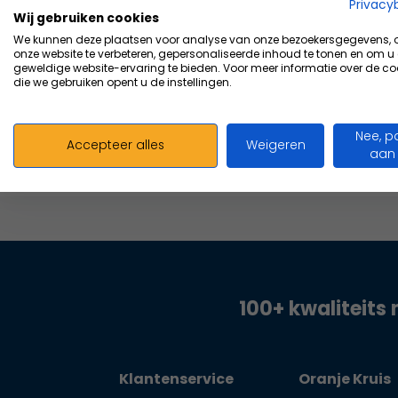
Vergelijk
Privacy
Wij gebruiken cookies
456,63
We kunnen deze plaatsen voor analyse van onze bezoekersgegevens,
Excl.
onze website te verbeteren, gepersonaliseerde inhoud te tonen en om u
geweldige website-ervaring te bieden. Voor meer informatie over de co
die we gebruiken opent u de instellingen.
Nee, p
Accepteer alles
Weigeren
aan
100+ kwaliteits 
Klantenservice
Oranje Kruis