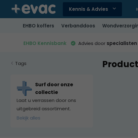
Kennis & Advies
Gebruik
de
EHBO koffers
Verbanddoos
Wondverzorgi
pijltjes
op
en
EHBO Kennisbank
Advies door
specialisten
neer
om
Product
een
Tags
beschikbaar
resultaat
te
Surf door onze
selecteren.
collectie
Druk
Laat u verrassen door ons
op
uitgebreid assortiment.
Enter
Bekijk alles
om
naar
het