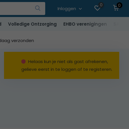
0
0
Inloggen
d
Volledige Ontzorging
EHBO verenigingen
SALE
ndaag verzonden
Helaas kun je niet als gast afrekenen,
gelieve eerst in te loggen of te registeren.