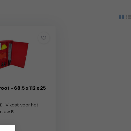
ot - 68,5 x 112 x 25
 BHV kast voor het
 uw B...